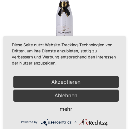
Diese Seite nutzt Website-Tracking-Technologien von
Dritten, um ihre Dienste anzubieten, stetig zu
%
59,90 €*
verbessern und Werbung entsprechend den Interessen
62,90 €*
(4.77% gespart)
der Nutzer anzuzeigen.
Inhalt:
0.75 Liter
(79,87 €* / 1 Liter )
Preise inkl. MwSt. zzgl. Versandkosten
Sofort verfügbar, Lieferzeit: 1-3 Tage
Akzeptieren
Ablehnen
In den Warenkorb
mehr
Zum Merkzettel hinzufügen
Produktnummer:
C-104
Powered by
&