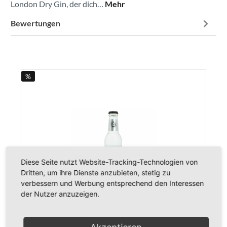
London Dry Gin, der dich…
Mehr
Bewertungen
%
Diese Seite nutzt Website-Tracking-Technologien von
Dritten, um ihre Dienste anzubieten, stetig zu
verbessern und Werbung entsprechend den Interessen
Mistelhain Ambition Tonic Water
der Nutzer anzuzeigen.
Inhalt:
0.2 Liter
(9,50 €* / 1 Liter )