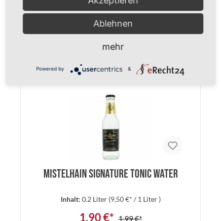
Akzeptieren
1,90 €*
1,99 €*
Ablehnen
zzgl. 0,15 € Pfand
mehr
%
Powered by
&
Details
Mistelhain Signature Tonic Water
Inhalt:
0.2 Liter
(9,50 €* / 1 Liter )
1,90 €*
1,99 €*